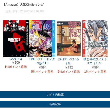
【Amazon】人気Kindleマンガ
更新日時：2026/08/08 09:00
GANTZ 3
ONE PIECE モノク
妹は知っている
杖と剣のウィスト
￥100
ロ版 115
（８）
リア（１６）
1%ポイント還元
￥594
￥792
￥594
5%ポイント還元
5%ポイント還元
1%ポイント還元
サイト内検索
新着記事