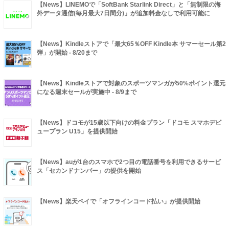
【News】LINEMOで「SoftBank Starlink Direct」と「無制限の海
外データ通信(毎月最大7日間分)」が追加料金なしで利用可能に
【News】Kindleストアで「最大65％OFF Kindle本 サマーセール第2
弾」が開始 - 8/20まで
【News】Kindleストアで対象のスポーツマンガが50%ポイント還元
になる週末セールが実施中 - 8/9まで
【News】ドコモが15歳以下向けの料金プラン「ドコモ スマホデビ
ュープラン U15」を提供開始
【News】auが1台のスマホで2つ目の電話番号を利用できるサービ
ス「セカンドナンバー」の提供を開始
【News】楽天ペイで「オフラインコード払い」が提供開始