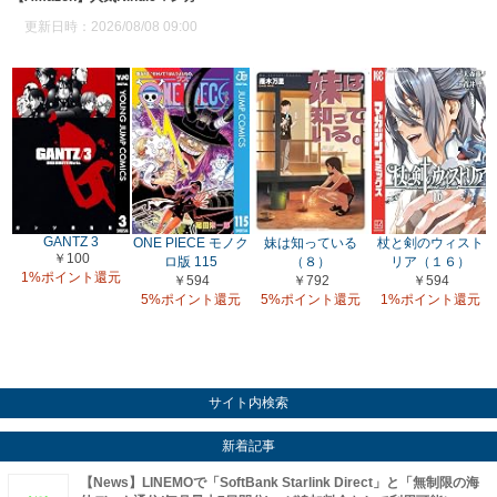
更新日時：2026/08/08 09:00
GANTZ 3
ONE PIECE モノク
妹は知っている
杖と剣のウィスト
￥100
ロ版 115
（８）
リア（１６）
1%ポイント還元
￥594
￥792
￥594
5%ポイント還元
5%ポイント還元
1%ポイント還元
サイト内検索
新着記事
【News】LINEMOで「SoftBank Starlink Direct」と「無制限の海