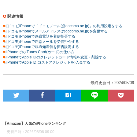
関連情報
[ドコモ]iPhoneで「ドコモメール(@docomo.ne.jp)」の利用設定をする
[ドコモ]iPhoneでメールアドレス(@docomo.ne.jp)を変更する
[ドコモ]iPhoneで迷惑電話を着信拒否する
[ドコモ]iPhoneで迷惑メールを受信拒否する
[ドコモ]iPhoneで非通知着信を拒否設定する
iPhoneでのiTunes Card(カード)の使い方
iPhoneでApple IDのクレジットカード情報を変更・削除する
iPhoneでApple IDに(ストアクレジットを)入金する
最終更新日：2024/05/06
【Amazon】人気のiPhoneランキング
更新日時：2026/08/08 09:00