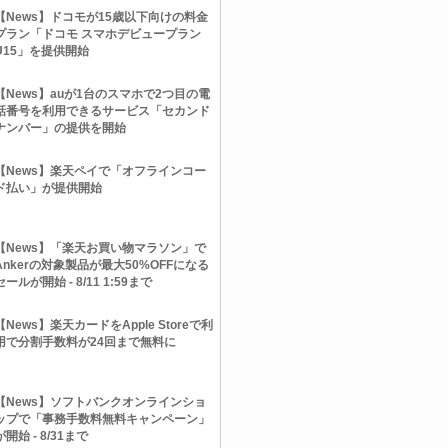
【News】ドコモが15歳以下向けの料金
プラン「ドコモ スマホデビュープラン
U15」を提供開始
【News】auが1台のスマホで2つ目の電
話番号を利用できるサービス「セカンド
ナンバー」の提供を開始
【News】楽天ペイで「オフラインコー
ド払い」が提供開始
【News】「楽天お買い物マラソン」で
Ankerの対象製品が最大50%OFFになる
セールが開始 - 8/11 1:59まで
【News】楽天カードをApple Storeで利
用で分割手数料が24回まで無料に
【News】ソフトバンクオンラインショ
ップで「事務手数料無料キャンペーン」
が開始 - 8/31まで