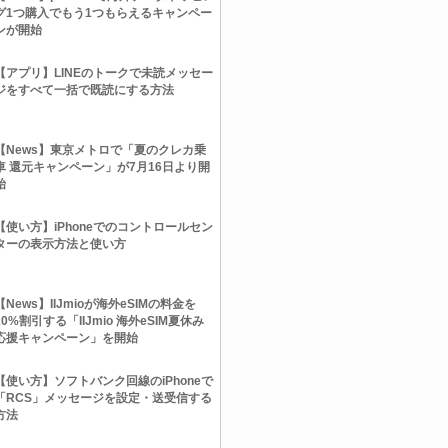
グ1つ購入でもう1つもらえるキャンペー
ンが開始
【アプリ】LINEのトークで未読メッセー
ジをすべて一括で既読にする方法
【News】東京メトロで「夏のクレカ乗
車 還元キャンペーン」が7月16日より開
始
【使い方】iPhoneでのコントロールセン
ターの表示方法と使い方
【News】IIJmioが海外eSIMの料金を
20%割引する「IIJmio 海外eSIM夏休み
応援キャンペーン」を開始
【使い方】ソフトバンク回線のiPhoneで
「RCS」メッセージを設定・送受信する
方法