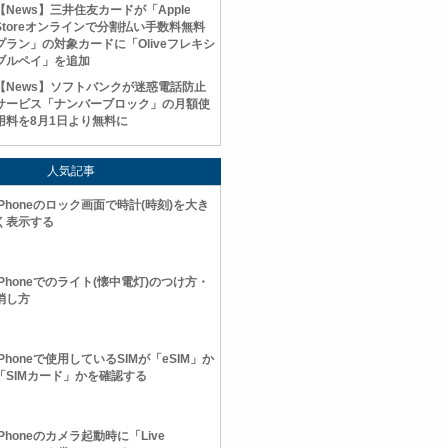
【News】三井住友カードが「Apple
Storeオンラインで分割払い手数料無料
プラン」の対象カードに「Oliveフレキシ
ブルペイ」を追加
【News】ソフトバンクが迷惑電話防止
サービス「ナンバーブロック」の月額使
用料を8月1日より無料に
人気記事
iPhoneのロック画面で時計(時刻)を大き
く表示する
iPhoneでのライト(懐中電灯)のつけ方・
消し方
iPhoneで使用しているSIMが「eSIM」か
「SIMカード」かを確認する
iPhoneのカメラ起動時に「Live