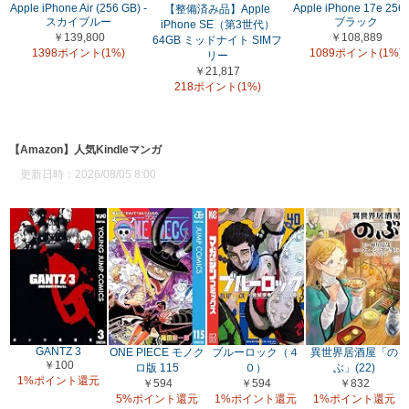
Apple iPhone Air (256 GB) -
Apple iPhone 17e 256
【整備済み品】Apple
スカイブルー
ブラック
iPhone SE（第3世代）
￥139,800
￥108,889
64GB ミッドナイト SIMフ
1398ポイント(1%)
1089ポイント(1%)
リー
￥21,817
218ポイント(1%)
【Amazon】人気Kindleマンガ
更新日時：2026/08/05 8:00
GANTZ 3
ONE PIECE モノク
ブルーロック（４
異世界居酒屋「の
￥100
ロ版 115
０）
ぶ」(22)
1%ポイント還元
￥594
￥594
￥832
5%ポイント還元
1%ポイント還元
1%ポイント還元