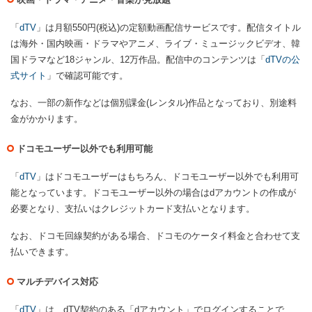
「
dTV
」は月額550円(税込)の定額動画配信サービスです。配信タイトル
は海外・国内映画・ドラマやアニメ、ライブ・ミュージックビデオ、韓
国ドラマなど18ジャンル、12万作品。配信中のコンテンツは「
dTVの公
式サイト
」で確認可能です。
なお、一部の新作などは個別課金(レンタル)作品となっており、別途料
金がかかります。
ドコモユーザー以外でも利用可能
「
dTV
」はドコモユーザーはもちろん、ドコモユーザー以外でも利用可
能となっています。ドコモユーザー以外の場合はdアカウントの作成が
必要となり、支払いはクレジットカード支払いとなります。
なお、ドコモ回線契約がある場合、ドコモのケータイ料金と合わせて支
払いできます。
マルチデバイス対応
「
dTV
」は、dTV契約のある「dアカウント」でログインすることで、