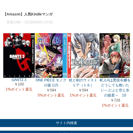
【Amazon】人気Kindleマンガ
更新日時：2026/08/09 19:00
GANTZ 3
ONE PIECE モノク
杖と剣のウィスト
町人Aは悪役令嬢を
￥100
ロ版 115
リア（１６）
どうしても救いた
1%ポイント還元
￥594
￥594
い～どぶと空と氷
5%ポイント還元
1%ポイント還元
の姫君～ 10
￥726
1%ポイント還元
サイト内検索