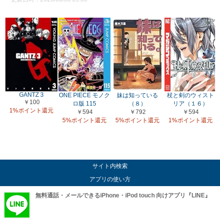
GANTZ 3
ONE PIECE モノク
妹は知っている
杖と剣のウィスト
￥100
ロ版 115
（８）
リア（１６）
1%ポイント還元
￥594
￥792
￥594
5%ポイント還元
5%ポイント還元
1%ポイント還元
サイト内検索
アプリの使い方
無料通話・メールできるiPhone・iPod touch 向けアプリ『LINE』